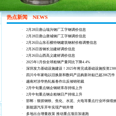
热点新闻
NEWS
·
2月28日唐山瑞兴钢厂工字钢调价信息
·
2月28日唐山唐城钢厂工字钢调价信息
·
2月26日山东石横特钢建筑钢材价格调整信息
·
2月26日首钢长治建材调价信息
·
2月26日山西高义建材调价信息
·
2025年1月份全球粗钢产量同比下降4.4%
·
深圳发力基础设施建设！2025年将完成基础设施投资230
·
四川今年家电以旧换新和数码产品购新补贴已超206万件
·
越南对涉华热轧板卷作出反倾销初裁
·
2月中旬重点钢企钢材库存持续上升
·
2月中旬重点钢企粗钢日产持续上升
·
邯郸：狠抓钢铁、焦化、水泥、火电等重点行业环保绩效
·
新能源汽车开年实现产销并增
·
多地出台增量政策 推动重点项目加速跑