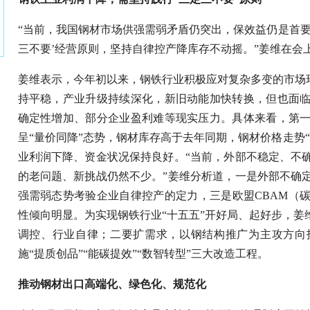
“当前，我国钢材市场供强需弱矛盾仍突出，保效益仍是首要
三不要’经营原则，坚持自律控产降库存不动摇。”姜维在会
姜维表示，今年初以来，钢铁行业积极应对复杂多变的市场环
持平稳，产业升级持续深化，新旧动能加快转换，但也面
确定性增加、部分企业盈利难等现实压力。具体来看，第
呈“量价同降”态势，钢材库存高于去年同期，钢材价格走势
业利润下降、资金状况保持良好。“当前，外部不稳定、不
的老问题、新挑战仍然不少。”姜维分析道，一是外部不确
强需弱态势考验企业自律控产的定力，三是欧盟CBAM（
性倾向明显。为实现钢铁行业“十五五”开好局、起好步，姜
调控、行业自律；二要扩需求，以钢结构推广为主攻方向
施“提质创品”“能碳提效”“数智转型”三大改造工程。
推动钢材出口高端化、绿色化、规范化