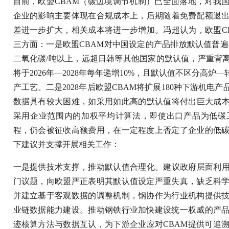
目前，欧盟CBAM（碳边境调节机制）已全面落地，对我
企业的影响主要体现在合规成本上，后期随着免费配额退出比
差进一步扩大，相关成本将进一步增加。冯超认为，欧盟C
三方面：一是欧盟CBAM对中国设定的产品排放默认值普遍
二氧化碳/吨以上，远超日韩等其他国家的默认值，严重背离
将于2026年—2028年每年递增10%，且默认值不区分高
产工艺。二是2028年后欧盟CBAM将扩展180种下游机
数据具有较大困难，如采用如此高的默认值将付出巨大成本
采用企业范围内的加权平均计算法，即使出口产品为低碳
程，仍会被征收高额费用，在一定程度上否定了企业的低
下建议并支撑开展相关工作：
一是提供技术支撑，推动默认值合理化。建议政府层面利用
门议题，向欧盟严正表明其默认值设定严重失真，缺乏科
并建立基于客观数据的调整机制，钢协作为行业机构提供
业链数据能力建设。推动钢铁行业加快建设统一权威的产
迹核算方法与数据互认，为下游企业应对CBAM提供可追