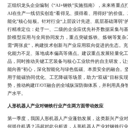
正组织龙头企业编制《“AI+钢铁”实施指南》，未来将重
AI在生产一线切实创造“看得见、摸得着、用得好”的价值
能化”核心短板。针对行业“上层设计先进、底层基础薄弱”
行精准定位：处于一、二级的企业应优先补齐数据采集与
阶模型应用与全局协同发力，重点突破炼铁、炼钢等复杂
需“两张皮”，构建技术创新与产业应用双向促进的生态。充
化能力不足、落地成本偏高等痛点。建议重点发展轻量化
品，同时推动关键工艺装备与核心工业软件的自主研发，让
能向善”初心，深化智能化与绿色低碳、本质安全的融合。坚
用于能碳协同优化、工艺降碳等场景，助力“双碳”目标实
势，推动构建IT/OT融合的全域纵深防御体系，并利用具
产水平。
人形机器人产业对钢铁行业产生两方面带动效应
第一季度，我国人形机器人产业蓬勃发展，这类新兴产业
何抓住机遇？冯超对此分析道，人形机器人产业对钢铁行