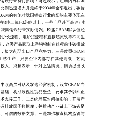
国钢铁行业有何影响？冯超表示，短期内对我国
例迅速增大并最终于2034年全部退出，碳价
BAM的实施对我国钢铁行业的影响主要体现在
在3吨二氧化碳/吨以上，一些产品甚至高达7吨
我国钢铁行业实际情况。欧盟CBAM默认值还
炉—转炉长流程、电炉短流程和直接还原铁等不同生
电产品，这类产品获取上游钢铝制造过程前体碳排放
，极大削弱出口产品竞争力。三是欧盟CBAM
工艺生产，只要企业内部存在其他高碳工艺流
碳投入。冯超表示，针对上述情况，钢协提出以
中欧高层对话及双边经贸机制，设立CBAM专
学基础，构成歧视性贸易壁垒，要求其予以纠正
技术支撑工作。二是统筹应对间接影响，开展产
品碳排放因子数据库，并推动产业链上下游碳足
溯、可信的数据支撑。三是加强核查机构监管与